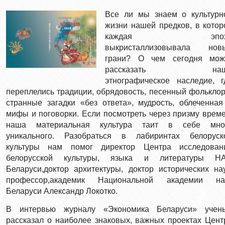
Все ли мы знаем о культурн
жизни нашей предков, в котор
каждая эпох
выкристаллизовывала нов
грани? О чем сегодня мож
рассказать наш
этнографическое наследие, г
переплелись традиции, обрядовость, песенный фольклор
странные загадки «без ответа», мудрость, облеченная
мифы и поговорки. Если посмотреть через призму време
наша материальная культура таит в себе мно
уникального. Разобраться в лабиринтах белоруск
культуры нам помог директор Центра исследован
белорусской культуры, языка и литературы Н
Беларуси,доктор архитектуры, доктор исторических нау
профессор,академик Национальной академии на
Беларуси Александр Локотко.
В интервью журналу «Экономика Беларуси» учен
рассказал о наиболее знаковых, важных проектах Цент