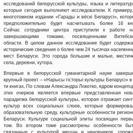
исследований белорусской культуры, языка и литератур
которые сегодня выполняют исследователи. К примеру,
многотомном издании «Гарады и вёскі Беларусі», котор
предположительно будет насчитывать более 16 кни
Сейчас сотрудники центра приступили к работе н
завершающими томами, посвященными Витебск
области. В целом данное исследование будет содержа
исторические сведения о более чем 24 тысячах населенн
мест Беларуси. Это города большие и малые, местечк
села, деревни, хутора.
Впервые в белорусской гуманитарной науке заверш
крупный проект – «Нарысы гісторыі культуры Беларусі» в 
ти книгах. По словам Александра Локотко, ядром концепц
этих очерков является впервые представленная нов
парадигма белорусской культуры, которая отражает синт
культур всех социальных слоев, которые формирова
образовательную среду, культурные особенности регион
Беларуси. Культуре социальной элиты посвящен перв
том. Во втором томе рассмотрены особенности быт
связанные с культурой мещан и чиновников, горожа