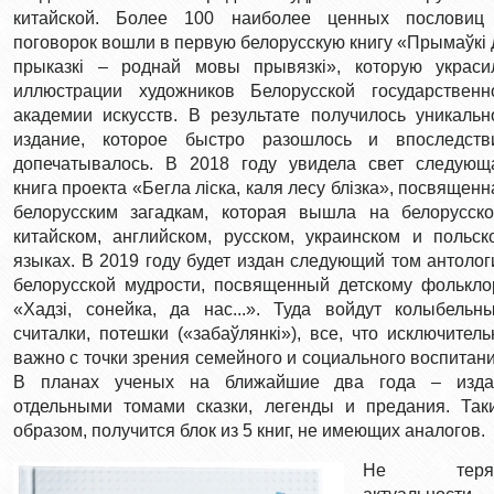
китайской. Более 100 наиболее ценных пословиц
поговорок вошли в первую белорусскую книгу «Прымаўкі 
прыказкі – роднай мовы прывязкі», которую украси
иллюстрации художников Белорусской государственн
академии искусств. В результате получилось уникальн
издание, которое быстро разошлось и впоследств
допечатывалось. В 2018 году увидела свет следующ
книга проекта «Бегла ліска, каля лесу блізка», посвященн
белорусским загадкам, которая вышла на белорусско
китайском, английском, русском, украинском и польск
языках. В 2019 году будет издан следующий том антолог
белорусской мудрости, посвященный детскому фолькло
«Хадзі, сонейка, да нас...». Туда войдут колыбельны
считалки, потешки («забаўлянкі»), все, что исключитель
важно с точки зрения семейного и социального воспитани
В планах ученых на ближайшие два года – изда
отдельными томами сказки, легенды и предания. Так
образом, получится блок из 5 книг, не имеющих аналогов.
Не теря