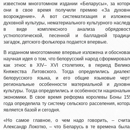
известном многотомном издании «Беларусы», за котор
они в свое время получили премию «За духовн
возрождение». А вот систематизация и изложен
духовной культуры, нематериального культурного наслед
в виде комплексного анализа обрядовост
устнопоэтической, песенной и балладной традици
загадок, детского фольклора подается впервые.
В изданном многотомнике впервые изложена и обоснова
научная идея о том, что белорусский народ сформировал
как этнос в XIV– XVI столетиях, в период Велико
Княжества Литовского. Тогда определились диалек
белорусского языка, и его общие языковые черт
региональные особенности материальной и духовн
культуры. Тогда определились и особенности национальн
экономики. В свое время реформа королевы Боны 15
года определила ту систему сельского расселения, котор
является базой и сегодня.
«Но самое главное, о чем надо говорить, – счита
Александр Локотко, – что Беларусь в те времена была