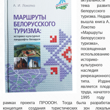
актуальности
тема развит
белорусского
туризма. Недав
вышла книга А.
Локотко
«Маршруты
белорусского
туризма»,
посвященная
использованию
историко-
культурного
наследия
рекреационног
типа. Издан
является плод
труда, начатого
1995 году
рамках проекта ПРОООН. Тогда была разработа
концепция создания туристических зон локальн