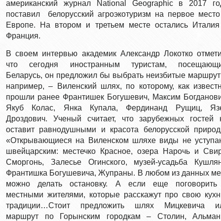
американский журнал National Geographic в 2017 го
поставил белорусский агроэкотуризм на первое место
Европе. На втором и третьем месте остались Италия
Франция.
В своем интервью академик Александр Локотко отмети
что сегодня иностранным туристам, посещающ
Беларусь, он предложил бы выбрать неизбитые маршрут
например, – Виленский шлях, по которому, как известн
прошли ранее Франтишек Богушевич, Максим Богданови
Якуб Колас, Янка Купала, Фердинанд Рущиц, Яз
Дроздович. Ученый считает, что зарубежных гостей 
оставит равнодушными и красота белорусской природ
«Открывающиеся на Виленском шляхе виды не уступа
швейцарским: местечко Красное, озера Нарочь и Свир
Сморгонь, Залесье Огинского, музей-усадьба Кушля
Франтишка Богушевича, Жупраны. В любом из данных ме
можно делать остановку. А если еще поговорить
местными жителями, которые расскажут про свою кухн
традиции…Стоит предложить шлях Мицкевича и
маршрут по Горынским городкам – Столин, Альман