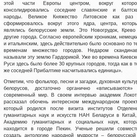
этой части Европы центром, вокруг которо
консолидировались соседние славянские и балтск
народы. Великое Княжество Литовское как раз
сформировалось вокруг этого ядра, центра, котор
являлись белорусские земли. Это Новогрудок, Крево
другие города. Согласно европейским хроникам, немецк
и итальянским, здесь действительно было основано по т
временам множество городов. Недаром скандина
называли эту землю Гардорикой. Уже во времена Киевск
Руси здесь было более 30 крупных городов, тогда как в т
же соседней Прибалтике насчитывались единицы».
Отметим, что фольклор, песни и загадки, духовная культу
белорусов, достаточно органично «вписываются»
современный мир. В своем интервью академик Локот
рассказал обочень интересном международном проект
который родился после визита институтов Отделен
гуманитарных наук и искусств НАН Беларуси в Китай,
Академию гуманитарных и социальных наук, котор
находится в городе Пекин. Ученые решили совмест
создать антологию народной мудрости – белорусской