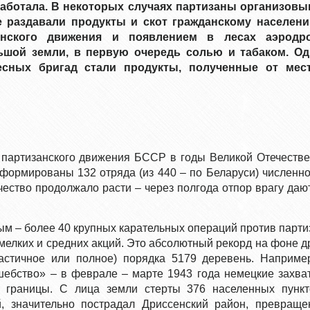
работала. В некоторых случаях партизаны организовы
е раздавали продукты и скот гражданскому населени
анского движения и появлением в лесах аэродр
ьшой земли, в первую очередь солью и табаком. Од
сных бригад стали продукты, полученные от мес
партизанского движения БССР в годы Великой Отечеств
сформированы 132 отряда (из 440 – по Беларуси) численн
личество продолжало расти – через полгода отпор врагу даю
м – более 40 крупных карательных операций против парти
мелких и средних акций. Это абсолютный рекорд на фоне д
частичное или полное) порядка 5179 деревень. Наприме
шебство» – в феврале – марте 1943 года немецкие захва
й границы. С лица земли стерты 376 населенных пунк
й, значительно пострадал Дриссенский район, превращ