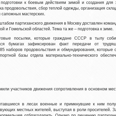
подготовки к боевым действиям зимой и создания для 
ка продовольствия, сбор теплой одежды, организация скла
и сапожных мастерских.
штабом партизанского движения в Москву доставлен кома
й и Гомельской областей. Тема та же – подготовка к зиме.
товые посылки, которые граждане СССР в тылу соби
хся бумагах зафиксирован факт передачи от трудящ
685 наборов продовольствия и обмундирования, которые 
портной базы отдела материально-технического обеспе
рмили участников движения сопротивления в основном ме
ятавшиеся в лесах военные и примкнувшие к ним полу
твующих местных жителей, выступая в роли просителей. З
 кормильцев отблагодарить. Однако по решению партизан