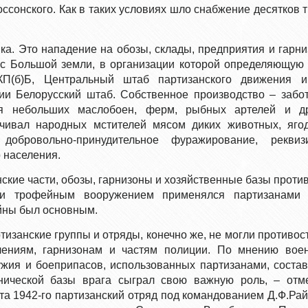
ссонского. Как в таких условиях шло снабжение десятков 
ка. Это нападение на обозы, склады, предприятия и гарн
 с Большой земли, в организации которой определяющую
П(б)Б, Центральный штаб партизанского движения и
вии Белорусский штаб. Собственное производство – забо
ция небольших маслобоен, ферм, рыбных артелей и др
ечивал народных мстителей мясом диких животных, яго
бровольно-принудительное фуражирование, реквизи
о населения.
нские части, обозы, гарнизоны и хозяйственные базы проти
 и трофейным вооружением применялся партизанами 
йны был основным.
изанские группы и отряды, конечно же, не могли противос
лениям, гарнизонам и частям полиции. По мнению вое
ужия и боеприпасов, использованных партизанами, соста
нической базы врага сыграл свою важную роль, – отм
та 1942-го партизанский отряд под командованием Д.Ф.Ра