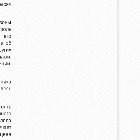
тысяч
изоны
 роль
 его
та об
угих
дами,
ции,
вника
весь
тоять
нного
вляла
ечает
йцева