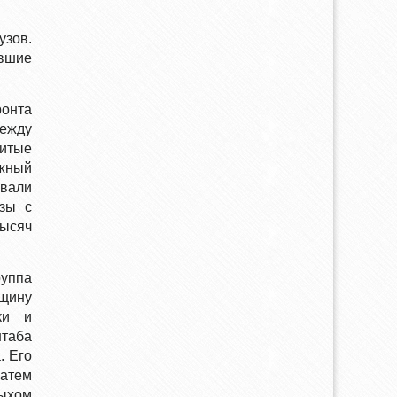
зов.
ившие
ронта
между
нитые
ажный
вали
зы с
тысяч
руппа
щину
ки и
штаба
. Его
затем
дыхом