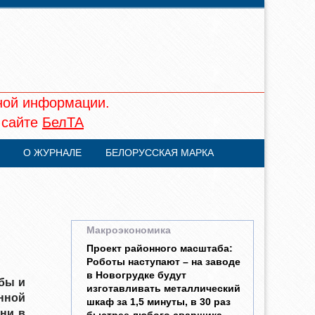
ной информации.
 сайте
БелТА
О ЖУРНАЛЕ
БЕЛОРУССКАЯ МАРКА
Макроэкономика
Проект районного масштаба:
Роботы наступают – на заводе
в Новогрудке будут
бы и
изготавливать металлический
нной
шкаф за 1,5 минуты, в 30 раз
ни в
быстрее любого сварщика