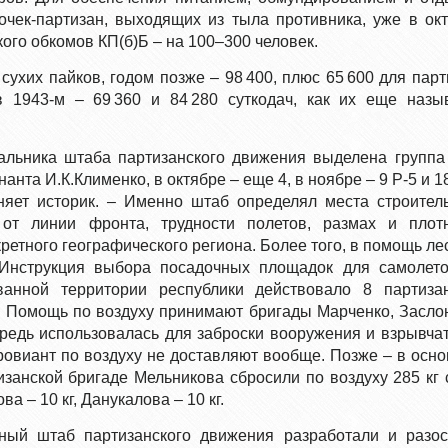
ночек-партизан, выходящих из тыла противника, уже в ок
ого обкомов КП(б)Б – на 100–300 человек.
ухих пайков, годом позже – 98 400, плюс 65 600 для парт
 1943-м – 69 360 и 84 280 суткодач, как их еще назы
альника штаба партизанского движения выделена группа
та И.К.Клименко, в октябре – еще 4, в ноябре – 9 Р-5 и 18
чняет историк. – Именно штаб определял места строител
 от линии фронта, трудности полетов, размах и плот
кретного географического региона. Более того, в помощь л
Инструкция выбора посадочных площадок для самолето
ванной территории республики действовало 8 партиза
. Помощь по воздуху принимают бригады Марченко, Засло
едь использовалась для заброски вооружения и взрывчат
ровиант по воздуху не доставляют вообще. Позже – в осн
тизанской бригаде Мельникова сбросили по воздуху 285 кг 
ва – 10 кг, Данукалова – 10 кг.
ный штаб партизанского движения разработали и разо