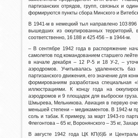
партизанских отрядов, групп, связных и оди
формируются пункты сбора Минского и Витебск
В 1941-м в немецкий тыл направлено 103 896 с
вышедших из оккупированных территорий, в
соответственно, 16 188 и 425 456 – в 1944-м.
– В сентябре 1942 года в распоряжение нач
самолетов под командованием старшего лейтенан
в начале декабря – 12 Р-5 и 18 У-2, – уто
аэродромов. Учитывалась удаленность баз
партизанского движения, его значение для кон
формированиям разработана специальная «
иллюстрациями. К концу года на оккупиро
аэродромов и 9 площадок для выброски груза
Шмырева, Мельникова. Авиация в первую очер
меньшей степени – медикаментов. В 1942-м п
соль и табак. К примеру, за март 1943-го пар
Флегонтова – 65 кг, Воронянского – 35 кг, Захаро
В августе 1942 года ЦК КП(б)Б и Централь