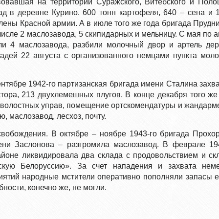
овавшая на территории Суражского, Витебского и Поло
ад в деревне Курино. 600 тонн картофеля, 640 – сена и 
ены Красной армии. А в июле того же года бригада Прудн
числе 2 маслозавода, 5 скипидарных и мельницу. С мая по а
ли 4 маслозавода, разбили молочный двор и артель де
дей 22 августа с организованного немцами пункта мол
нтябре 1942-го партизанская бригада имени Сталина захв
ктора, 213 двухлемешных плугов. В конце декабря того же
 волостных управ, помещение ортскомендатуры и жандарм
ю, маслозавод, лесхоз, почту.
свобождения. В октябре – ноябре 1943-го бригада Прохо
ени Заслонова – разгромила маслозавод. В феврале 19
йоне ликвидировала два склада с продовольствием и ск
кую Белоруссию». За счет нападения и захвата неме
риятий народные мстители оперативно пополняли запасы 
ности, конечно же, не могли.