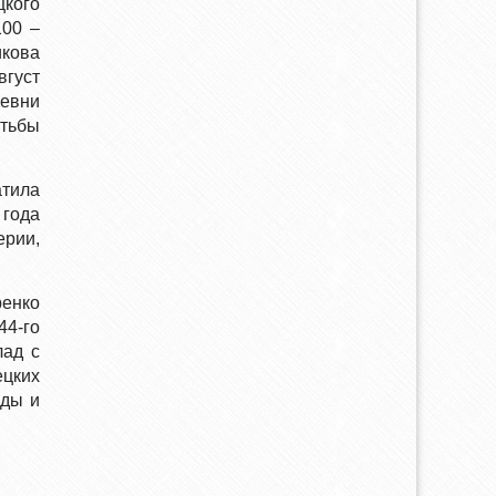
цкого
100 –
икова
вгуст
ревни
отьбы
атила
 года
ерии,
ренко
44-го
лад с
цких
еды и