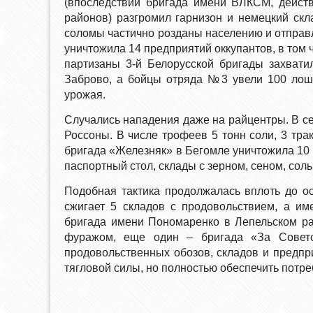
(впоследствии бригада имени ВЛКСМ, действ
районов) разгромил гарнизон и немецкий скл
соломы частично розданы населению и отправл
уничтожила 14 предприятий оккупантов, в том 
партизаны 3-й Белорусской бригады захвати
Заброво, а бойцы отряда №3 увели 100 лоша
урожая.
Случались нападения даже на райцентры. В се
Россоны. В числе трофеев 5 тонн соли, 3 тра
бригада «Железняк» в Бегомле уничтожила 10
паспортный стол, склады с зерном, сеном, соль
Подобная тактика продолжалась вплоть до о
сжигает 5 складов с продовольствием, а им
бригада имени Пономаренко в Лепельском ра
фуражом, еще один – бригада «За Советс
продовольственных обозов, складов и предп
тягловой силы, но полностью обеспечить потреб