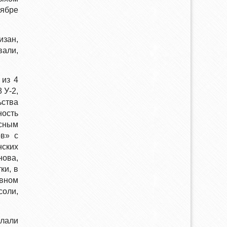
тябре
изан,
вали,
 из 4
 У-2,
ьства
ность
есным
в» с
нских
нова,
ки, в
овном
соли,
слали