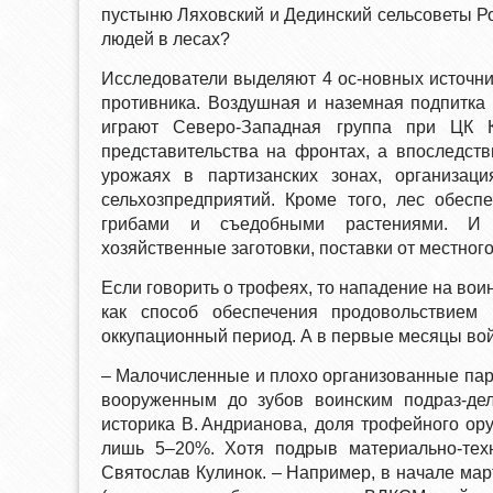
пустыню Ляховский и Дединский сельсоветы Ро
людей в лесах?
Исследователи выделяют 4 ос-новных источни
противника. Воздушная и наземная подпитка
играют Северо-Западная группа при ЦК К
представительства на фронтах, а впоследст
урожаях в партизанских зонах, организа
сельхозпредприятий. Кроме того, лес обесп
грибами и съедобными растениями. И до
хозяйственные заготовки, поставки от местног
Если говорить о трофеях, то нападение на вои
как способ обеспечения продовольствием
оккупационный период. А в первые месяцы во
– Малочисленные и плохо организованные парт
вооруженным до зубов воинским подраз-де
историка В. Андрианова, доля трофейного ор
лишь 5–20%. Хотя подрыв материально-тех
Святослав Кулинок. – Например, в начале мар