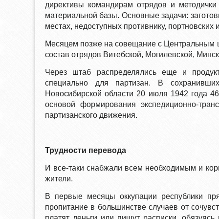
директивы командирам отрядов и методички 
материальной базы. Основные задачи: заготов
местах, недоступных противнику, портновских 
Месяцем позже на совещание с Центральным 
состав отрядов Витебской, Могилевской, Минско
Через штаб распределялись еще и продук
специально для партизан. В сохранивши
Новосибирской области 20 июля 1942 года 4
основой формирования экспедиционно-транс
партизанского движения.
Трудности перевода
И все-таки снабжали всем необходимым и ко
жители.
В первые месяцы оккупации республики пр
пропитание в большинстве случаев от сочувс
платят деньги или пишут расписки, обязуясь