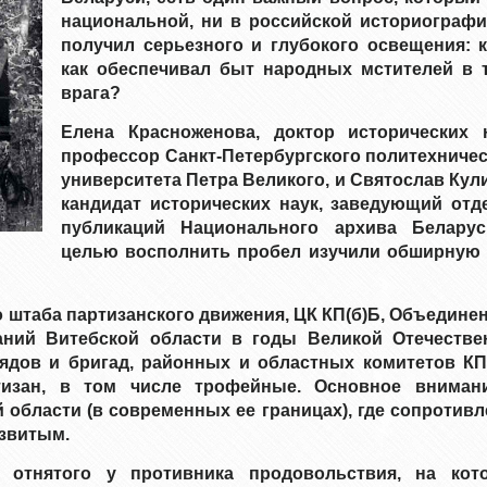
национальной, ни в российской историографи
получил серьезного и глубокого освещения: к
как обеспечивал быт народных мстителей в 
врага?
Елена Красноженова, доктор исторических н
профессор Санкт-Петербургского политехничес
университета Петра Великого, и Святослав Кул
кандидат исторических наук, заведующий отд
публикаций Национального архива Беларус
целью восполнить пробел изучили обширную 
 штаба партизанского движения, ЦК КП(б)Б, Объедине
ний Витебской области в годы Великой Отечестве
рядов и бригад, районных и областных комитетов КП(
тизан, в том числе трофейные. Основное вниман
 области (в современных ее границах), где сопротив
азвитым.
 отнятого у противника продовольствия, на кот