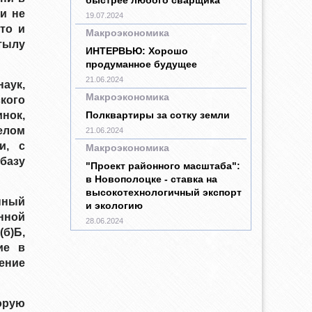
и не
19.07.2024
то и
Макроэкономика
тылу
ИНТЕРВЬЮ: Хорошо
продуманное будущее
21.06.2024
аук,
Макроэкономика
кого
инок,
Полквартиры за сотку земли
елом
21.06.2024
и, с
Макроэкономика
базу
"Проект районного масштаба":
в Новополоцке - ставка на
высокотехнологичный экспорт
нный
и экологию
нной
28.06.2024
б)Б,
ие в
ление
орую