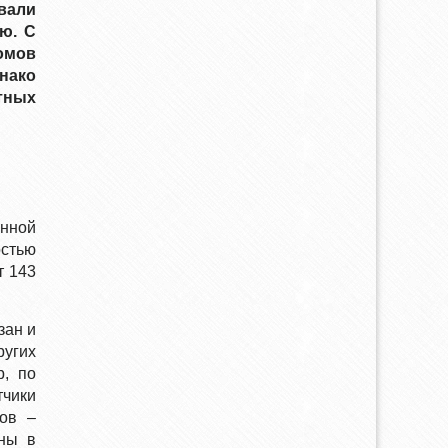
вали
ю. С
омов
нако
тных
енной
остью
т 143
зан и
ругих
р, по
тчики
тов –
ены в