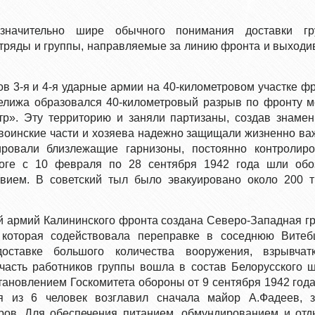
значительно шире обычного понимания доставки гру
отряды и группы, направляемые за линию фронта и выход
в 3-я и 4-я ударные армии на 40-километровом участке ф
Велижа образовался 40-километровый разрыв по фронту 
р». Эту территорию и заняли партизаны, создав знаме
 воинские части и хозяева надежно защищали жизненно в
ровали близлежащие гарнизоны, постоянно контролиро
роге с 10 февраля по 28 сентября 1942 года шли обо
вием. В советский тыл было эвакуировано около 200 
4-й армий Калининского фронта создана Северо-Западная г
 которая содействовала переправке в соседнюю Витеб
доставке большого количества вооружения, взрывчат
 часть работников группы вошла в состав Белорусского 
тановлением Госкомитета обороны от 9 сентября 1942 года
ия из 6 человек возглавил сначала майор А.Фадеев, 
ов. Для обеспечения питанием, обмундированием и от