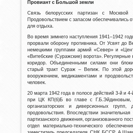
Провиант с Большой земли
Связь белорусских партизан с Москвой 
Продовольствием с запасом обеспечивались 
для отдыха.
Во время зимнего наступления 1941–1942 годо
прорвали оборону противника. От Усвят до 
немецкими группами армий «Север» и «Цент
«Витебские (Суражские) ворота». Регулярные
коридор. Объединенными силами они блоки
старый тракт Сураж – Велиж. По этой до
вооружением, медикаментами и продовольст
человек.
20 марта 1942 года в полосе действий 3-й и 
при ЦК КП(б)Б во главе с Г.Б.Эйдиновым,
организаторских и диверсионных групп, 
продовольствия. Впоследствии значительная
партизанского движения, организованного пос
отдел материально-технического обеспечен
заместитель председателя СНК БССР А.Шавр