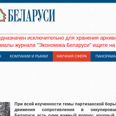
едназначен исключительно для хранения архив
иалы журнала "Экономика Беларуси" ищите на
Ы
КОМПАНИИ И РЫНКИ
НАУЧНАЯ СФЕРА
ПАНОРАМА
При всей изученности темы партизанской борь
движения сопротивления в оккупирова
Беларуси, есть один важный вопрос, который 