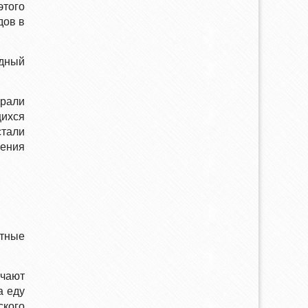
этого
дов в
ндный
рали
ихся
стали
чения
стные
чают
а еду
ского