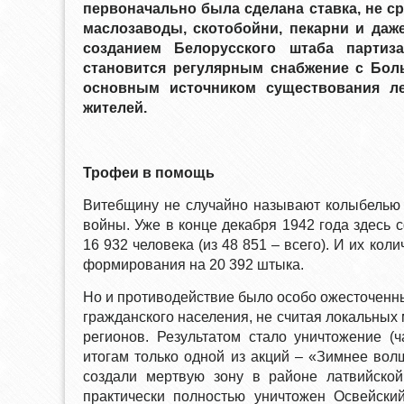
первоначально была сделана ставка, не с
маслозаводы, скотобойни, пекарни и даж
созданием Белорусского штаба партиз
становится регулярным снабжение с Бол
основным источником существования ле
жителей.
Трофеи в помощь
Витебщину не случайно называют колыбелью 
войны. Уже в конце декабря 1942 года здесь 
16 932 человека (из 48 851 – всего). И их ко
формирования на 20 392 штыка.
Но и противодействие было особо ожесточенны
гражданского населения, не считая локальных 
регионов. Результатом стало уничтожение (
итогам только одной из акций – «Зимнее вол
создали мертвую зону в районе латвийско
практически полностью уничтожен Освейски