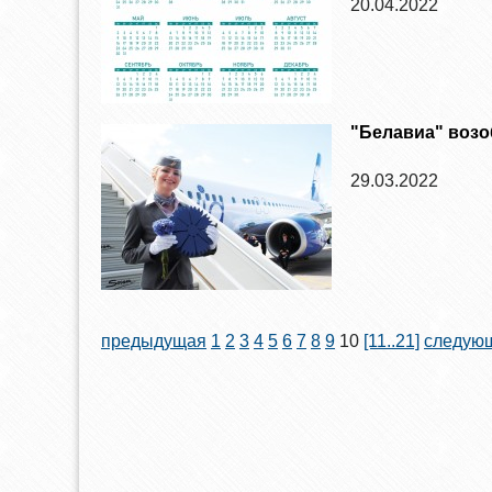
20.04.2022
"Белавиа" возо
29.03.2022
предыдущая
1
2
3
4
5
6
7
8
9
10
[11..21]
следую