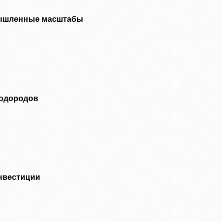
ышленные масштабы
водородов
нвестиции