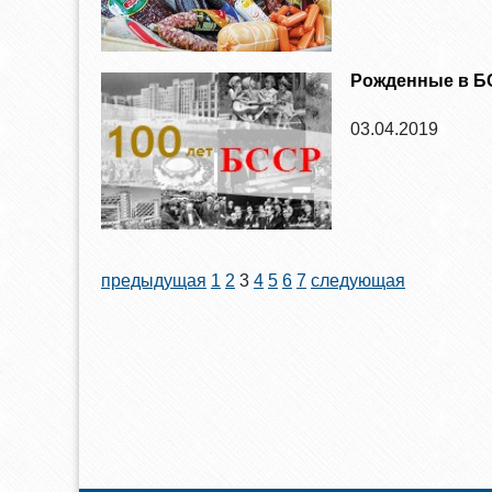
Рожденные в 
03.04.2019
предыдущая
1
2
3
4
5
6
7
следующая