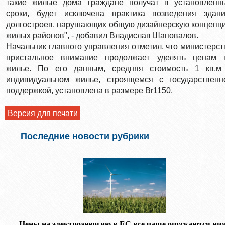
такие жилые дома граждане получат в установленн
сроки, будет исключена практика возведения здани
долгостроев, нарушающих общую дизайнерскую концепц
жилых районов", - добавил Владислав Шаповалов.
Начальник главного управления отметил, что министерст
пристальное внимание продолжает уделять ценам 
жилье. По его данным, средняя стоимость 1 кв.м
индивидуальном жилье, строящемся с государственн
поддержкой, установлена в размере Br1150.
Версия для печати
Последние новости рубрики
Цены на электроэнергию в ЕС все чаще опускаются ни